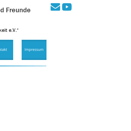
nd Freunde 
it e.V.“